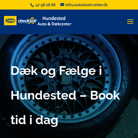
47 98 08 88
info@autodaekcenter.dk
Dæk og Fælge i
Hundested – Book
tid i dag