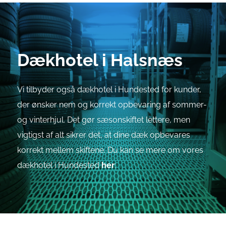
Dækhotel i Halsnæs
Vi tilbyder også dækhotel i Hundested for kunder,
der ønsker nem og korrekt opbevaring af sommer-
og vinterhjul. Det gør sæsonskiftet lettere, men
vigtigst af alt sikrer det, at dine dæk opbevares
korrekt mellem skiftene. Du kan se mere om vores
dækhotel i Hundested
her
: