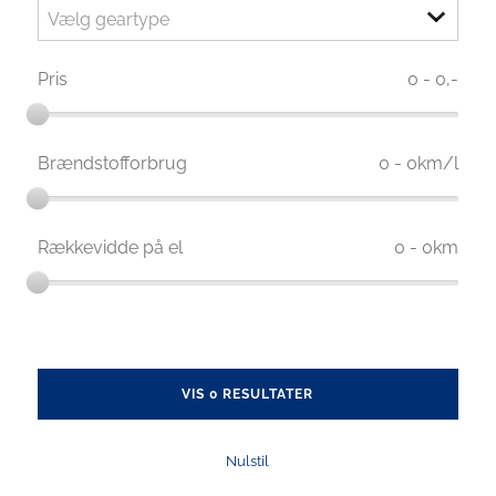
Vælg geartype
Pris
0
-
0,-
Brændstofforbrug
0
-
0
km/l
Rækkevidde på el
0
-
0
km
VIS 0 RESULTATER
Nulstil